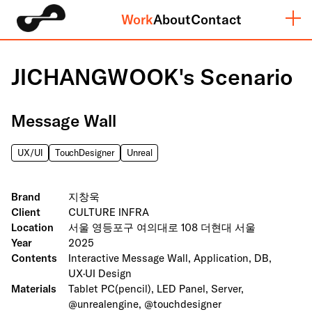
Work
About
Contact
JICHANGWOOK's Scenario
Message Wall
UX/UI
TouchDesigner
Unreal
Brand
지창욱
Client
CULTURE INFRA
Location
서울 영등포구 여의대로 108 더현대 서울
Year
2025
Contents
Interactive Message Wall, Application, DB,
UX·UI Design
Materials
Tablet PC(pencil), LED Panel, Server,
@unrealengine, @touchdesigner