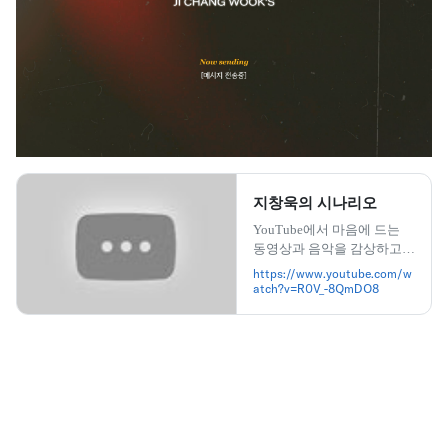
지창욱의 시나리오
YouTube에서 마음에 드는
동영상과 음악을 감상하고,
직접 만든 콘텐츠를 업로드
https://www.youtube.com/w
하여 친구, 가족뿐 아니라 전
atch?v=R0V_-8QmDO8
세계 사람들과 콘텐츠를 공
유할 수 있습니다.